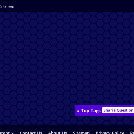
Sitemap
# Top Tags
Sharia Question
ntent
Contact Us
About Us
Sitemap
Privacy Policy
R