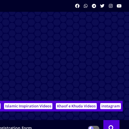
Islamic Inspiration Videos
Khaof e Khuda Videos
instagram
egistration Form