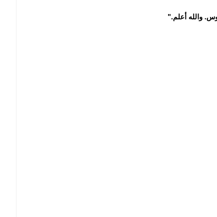
موس. والله أعلم