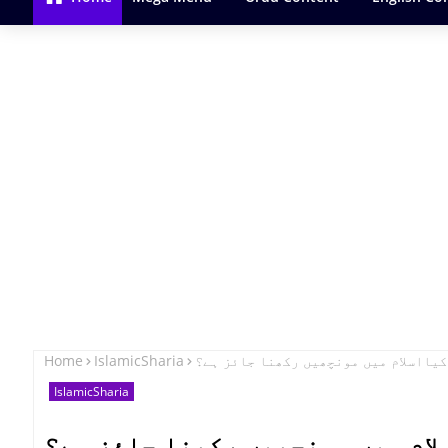
Home
IslamicSharia
کیا‌اسلام میں مونچھیں رکھنا جائز ہے؟
IslamicSharia
لام میں مونچھیں رکھنا جائز ہے؟