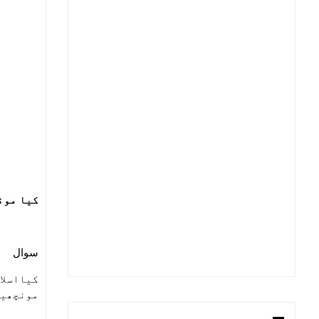
کیا مون
سوال
کیا‌اسل
مونچھیں