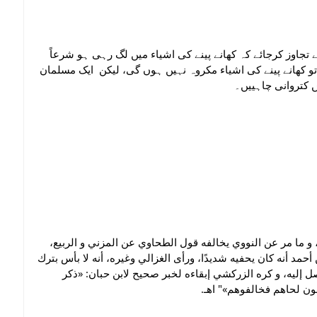
ے تجاوز کرجائے کہ کھانے پینے کی اشیاء میں لگ رہی ہو شرعاً
تو کھانے پینے کی اشیاء مکروہ نہیں ہوں گی، لیکن ایک مسلمان
ں کتروانی چاہییں۔
" و ما مر عن النووي يخالفه قول الطحاوي عن المزني و الربيع
أحمد أنه كان يحفيه شديدًا، ورأى الغزالي وغيره، أنه لا بأس بترك
ايصل إليه، و كره الزركشي إبقاءه لخبر صحيح لابن حبان: «ذكر
ون لحاهم فخالفوهم»" اهـ