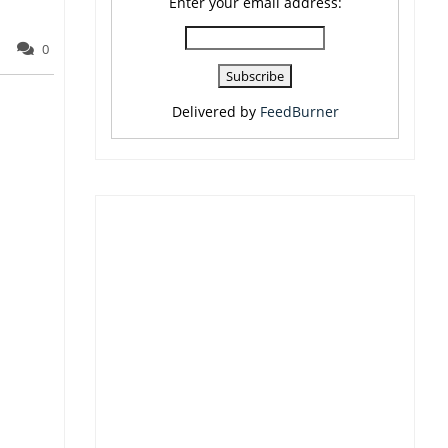
Enter your email address:
0
Delivered by
FeedBurner