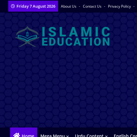
Friday 7 August 2026
About Us
Contact Us
Privacy Policy
Home
Mega Menu
Urdu Content
English Co