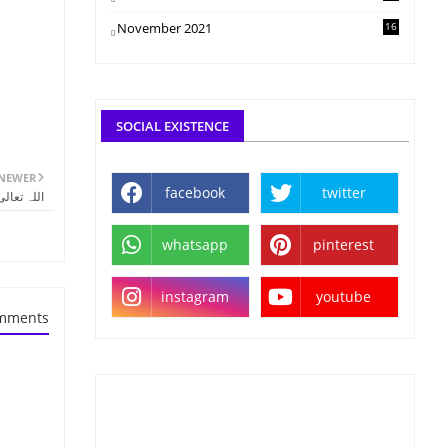
November 2021
16
SOCIAL EXISTENCE
NEWER
facebook
twitter
اللہ تعالی
whatsapp
pinterest
instagram
youtube
mments