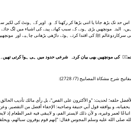
اس حد تک بڑھ جانا یا اتنی بڑھا کر رکھنا کہ وہ اوپر کے ہونٹ کی لکیر س
ں، البتہ مونچھیں بڑی ہونے کے سبب کھانے پینے کی اشیاء میں لگ جائے 
نبی سرکاردوعالم ﷺ کی اقتدا کرتے ہوئے داڑھی بڑھانی چاہیے اور مونچھی
ؓ کی مونچھیں بھی بیان کردہ شرعی حدود میں ہی ہوا کرتی تھیں۔
مفاتيح شرح مشكاة المصابيح (7/ 2728
لأفضل حلقه؛ لحديث: "و الأكثرون على القص"، بل رأى مالك تأديب الحالق،
ا يحفيانه، و يوافقه قول أبي حنيفة وصاحبه: الإحفاء أفضل من التقصير. وعن 
اتباعًا لعمر وغيره، و لأن ذلك لايستر الفم، و لايبقى فيه غمر الطعام إذ ل
لله صلى الله عليه وسلم المجوس فقال: "إنهم قوم يوفرون سبالهم، ويحلق