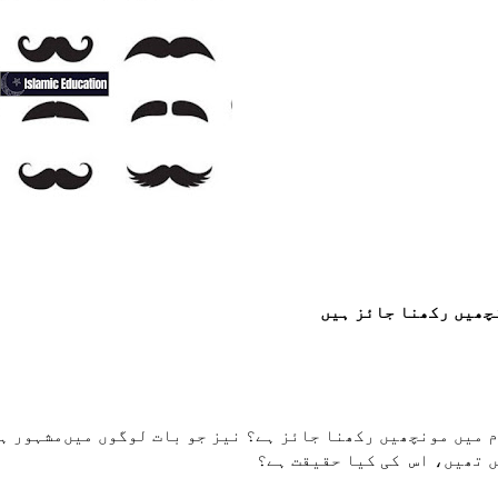
چھیں رکھنا جائز ہیں
ام میں مونچھیں رکھنا جائز ہے؟ نیز جو بات لوگوں میں‌مشہور ہ
 تھیں، اس کی کیا حقیقت ہے؟