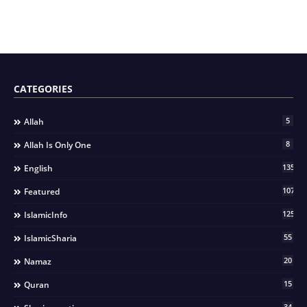
CATEGORIES
5
Allah
8
Allah Is Only One
135
English
107
Featured
125
IslamicInfo
55
IslamicSharia
20
Namaz
15
Quran
34