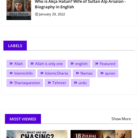
Who is Akça Hatun? Wife of Sultan Alp Arsalan -
Biography in English
January 29, 2022
LABELS
Allah
Allah is only one
english
Featured
IslamicInfo
IslamicSharia
Namaz
quran
Shariaquestion
Tehreer
urdu
MOST VIEWED
Show More