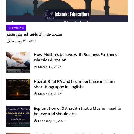
IslamicInfo
مسجد ضرار کا واقعہ اور پس منظر
January 04, 2022
How Muslims behave with Business Partners –
Islamic Education
March 15, 2022
Hazrat Bilal RA and his importance in Islam –
Short biography in English
March 03, 2022
Explanation of 3 Ahadith that a Muslim need to
believe and should act
February 03, 2022