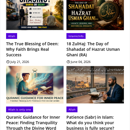
Allah
IslamicInfo
The True Blessing of Deen:
18 ZulHaj: The Day of
Why Faith Brings Real
Shahadat of Hazrat Usman
Success
Ghani (RA)
July 21, 2026
June 04, 2026
Allah is only one
Allah
Quranic Guidance for Inner
Patience (Sabr) in Islam:
Peace: Finding Tranquility
What do you think your
Through the Divine Word
business is fully secure?