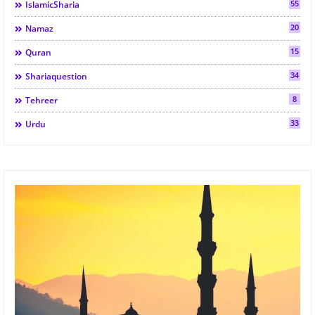
55
IslamicSharia
20
Namaz
15
Quran
34
Shariaquestion
8
Tehreer
33
Urdu