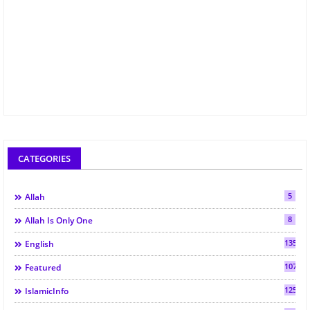
CATEGORIES
5
Allah
8
Allah Is Only One
135
English
107
Featured
125
IslamicInfo