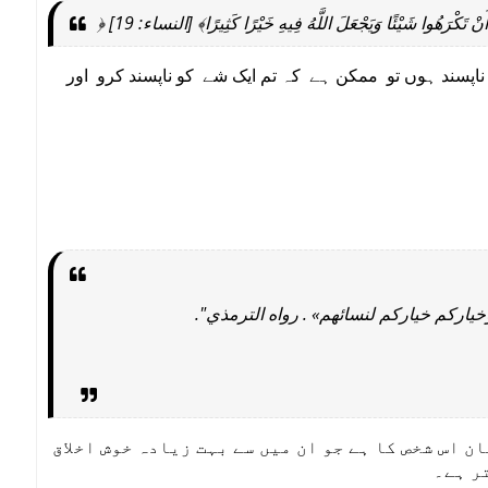
﴿ تَكْرَهُوا شَيْئًا وَيَجْعَلَ اللَّهُ فِيهِ خَيْرًا كَثِيرًا﴾ [النساء: 19
ناپسند ہوں تو ممکن ہے کہ تم ایک شے کو ناپسند کرو اور
"وخياركم خياركم لنسائهم» . رواه الترمذي
ن اس شخص کا ہے جو ان میں سے بہت زیادہ خوش اخلاق
ر ہے۔