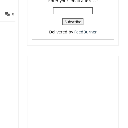
Enter your email address:
0
Delivered by
FeedBurner