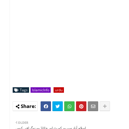
Tags
IslamicInfo
urdu
OLDER
اسلام آباد سپریم کورٹ اور چائلڈ پورنوگرافی کیس