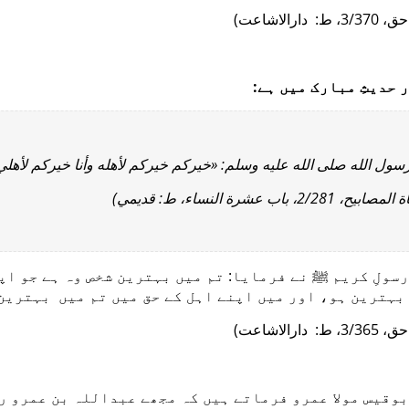
( دارالاشاعت
ر حدیثِ مبارک میں ہے
رسول الله صلى الله عليه وسلم: «خيركم خيركم لأهله وأنا خيركم لأهل
( 2/281، باب عشرة النساء، ط: قدیمي
سولِ کریم ﷺ نے فرمایا: تم میں بہترین شخص وہ ہے جو اپ
بہترین ہو، اور میں اپنے اہل کے حق میں تم میں بہترین
( دارالاشاعت
وقیس مولا عمرو فرماتے ہیں کہ مجھے عبداللہ بن عمرو رض