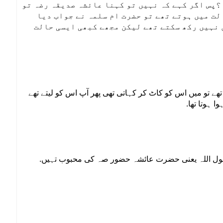
؟پس اگر کہے کہ نہیں تو کہنا عائشہ صدیقہ رضہ تو
لت میں ہوتے تھے تو حضرت ام سلمہ نے جواب دیا
 نہیں رکھ سکتے تھے لیکن مجھے کبھی ایسی حالت
تو میں اس کو کاٹ کر کہاتی تھی پھر آپ اس کو لیتے تھے
وا ہوتا تھا
 رسول اللہ یعنی حضرت عائشہ حضور صہ کی محبوب تہیں