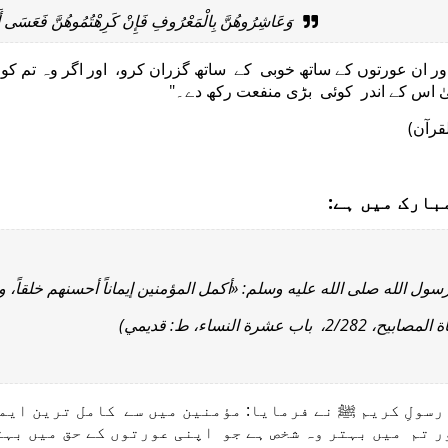
وَعَاشِرُوهُنَّ بِالْمَعْرُوفِ فَإِنْ كَرِهْتُمُوهُنَّ فَعَسَى أَنْ ]
ور ان عورتوں کے ساتھ خوبی کے ساتھ گزران کرو، اور اگر وہ تم کو 
الیٰ اس کے اندر کوئی بڑی منفعت رکھ دے۔
(لقرآن
 مبارک میں ہے
رسول الله صلى الله عليه وسلم: «أكمل المؤمنين إيماناً أحسنهم خلقاً، 
( 2/282، باب عشرة النساء، ط: قدیمي
رسولِ کریم ﷺ نے فرمایا: مؤمنین میں سے کامل ترین ایما
 تم میں بہتر وہ شخص ہے جو اپنی عورتوں کے حق میں بہت