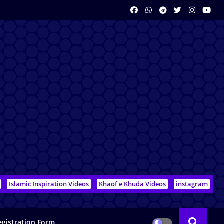
Islamic Inspiration Videos
Khaof e Khuda Videos
instagram
egistration Form