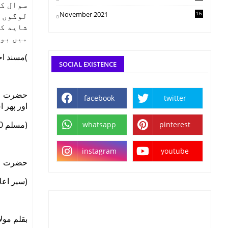
سوال کر
November 2021
16
لوگوں ک
شاید کے
میں بو.
مسند احمد 6=296=317 و)
SOCIAL EXISTENCE
حضرت عائ
facebook
twitter
اور پھر.
(مسلم 300فی البیض)
whatsapp
pinterest
instagram
youtube
حضرت عل.
سیر اعلام ا)
بقلم مولا