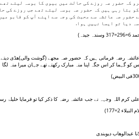
و کہ حضور صہ روزے کی حالت میں بیوی کا بوسہ لیتے تھے 
و بتا رہی ہیں کہ حضور صہ بوسہ لیتے تھے جب روزے کی حا
 حضور صہ عائشہ سے محبت کی وجہ سے اپنے آپ کو قابو میں
سہ دیا تو ایسا نہیں ہوا
)سندہ جیدہ
شہ رضہ فرماتی ہیں کہ حضور صہ مجھے (گوشت والی)ھڈی دیتے تھے 
 اس کو گہما کر اس جگہ اپنا منہ مبارک رکھتے تھے جہان میرا منہ لگا ہ
ی کرم اللہ وجہہ نے جب عائشہ رضہ کا ذکر کیا تو فرمایا خلیلۃ
(لنبلاء 2=177
نا عبدالوھاب دیوبندی