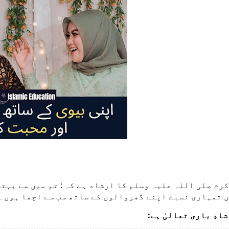
اکرم صلی اللہ علیہ وسلم کا ارشاد ہے کہ : تم میں سے ب
 تمہاری نسبت اپنے گھروالوں کے ساتھ سب سے اچھا ہوں۔
ادِ باری تعالیٰ ہے