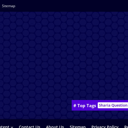
Sitemap
# Top Tags
Sharia Question
ntent
Contact Us
About Us
Sitemap
Privacy Policy
R