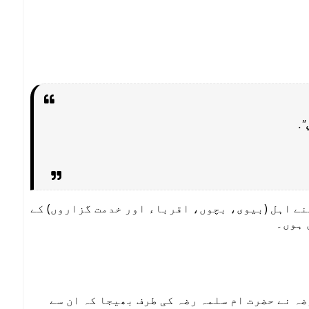
"ي
نے اہل (بیوی، بچوں، اقرباء اور خدمت گزاروں) کے
 ہوں۔
ہ نے حضرت ام سلمہ رضہ کی طرف بھیجا کہ ان سے