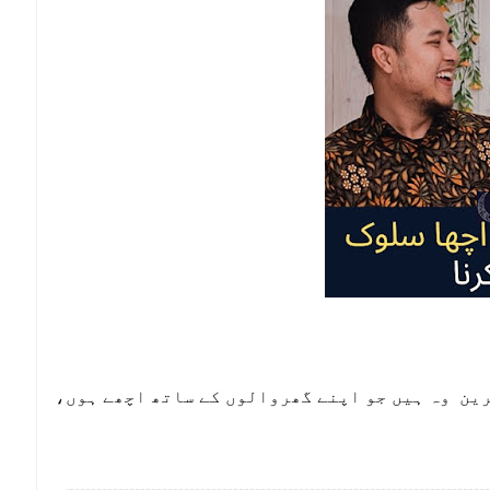
ہترین وہ ہیں جو اپنے گھروالوں کے ساتھ اچھے ہوں