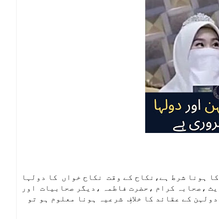
کا ہونا شرط ہے،نکاح کے وقت نکاح خواں کا دولہا
/ ث ،صحابہ کرام ،حضرت فاطمہ ،دیگر صحابیات اور
لہن کے عقائد کا خلافِ شرعیہ ہونا معلوم ہو تو