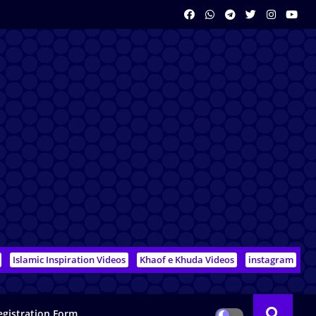
Islamic Inspiration Videos
Khaof e Khuda Videos
instagram
egistration Form