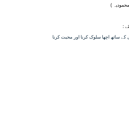
( محمودیہ
نئے
ی کے ساتھ اچھا سلوک کرنا اور محبت کرنا