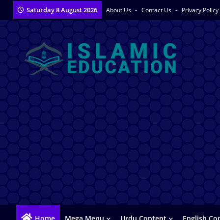
Saturday 8 August 2026
About Us
Contact Us
Privacy Policy
Home
Mega Menu
Urdu Content
English Co