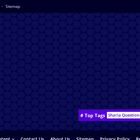
Sitemap
# Top Tags
Sharia Question
ntent
Contact Us
About Us
Sitemap
Privacy Policy
R