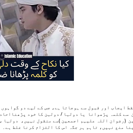
ط ایجاب اور قبول سے ہوجاتا ہے، جس کے لیے دو گواہوں 
ے کلمہ پڑھوانا یا دولہا / دولہن کا خود پڑھنااحادی
 (رضوان اللہ علیہم اجمعین )سے منقول نہیں، دولہا ،دو
ا منع نہیں، تاہم ہر جگہ اس کا التزام کرنا غلط ہے۔