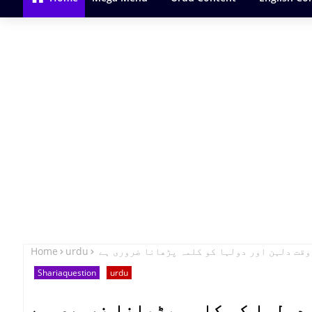
Home
urdu
وقت دلہن اور دولہا کو کلمہ پڑھانا ضروری ہے
Shariaquestion
urdu
 دولہا کو کلمہ پڑھانا ضروری ہے