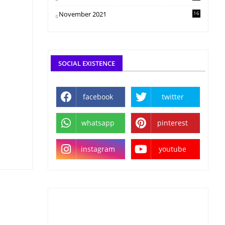
November 2021
16
SOCIAL EXISTENCE
facebook
twitter
whatsapp
pinterest
instagram
youtube