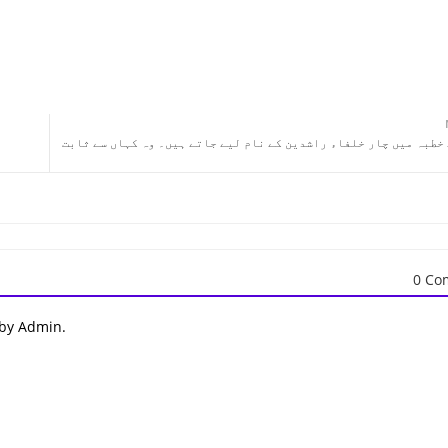
خطبہ میں چار خلفاء راشدین کے نام لیے جاتے ہیں۔ وہ کہاں سے ثابت
0 Co
 by Admin.