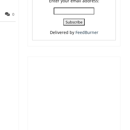
Enter your email address:
0
Delivered by
FeedBurner