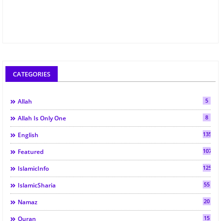
CATEGORIES
5
Allah
8
Allah Is Only One
135
English
107
Featured
125
IslamicInfo
55
IslamicSharia
20
Namaz
15
Quran