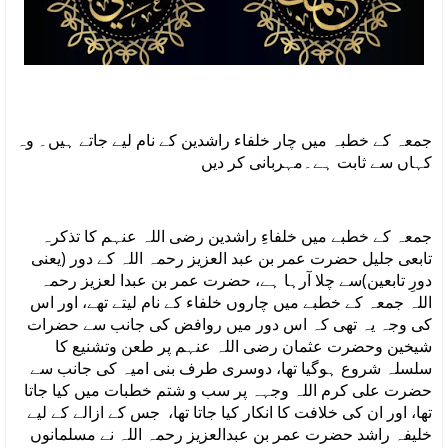
جمعہ کے خطبہ میں چار خلفاء راشدین کے نام لیے جاتے ہیں۔ وہ
کہاں سے ثابت ہے۔مہربانی کر دیں
جمعہ کے خطبے میں خلفاءِ راشدین رضی اللہ عنہم کا تذکرہ
تابعی جلیل حضرت عمر بن عبد العزیز رحمہ اللہ کے دور (یعنی
دورِ تابعین)سے چلا آرہا ہے، حضرت عمر بن عبدا لعزیز رحمہ
اللہ جمعہ کے خطبے میں چاروں خلفاء کے نام لیتے تھے، اور اس
کی وجہ یہ تھی کہ اس دور میں روافض کی جانب سے حضرات
شیخین وحضرت عثمان رضی اللہ عنہم پر طعن وتشنیع کا
سلسلہ شروع ہوگیا تھا، دوسری طرف بنی امیہ کی جانب سے
حضرت علی کرم اللہ وجہہ پر سب و شتم خطبات میں کیا جاتا
تھا، اور ان کی خلافت کا انکار کیا جاتا تھا، جس کے ازالے کے لیے
خلیفہ راشد حضرت عمر بن عبدالعزیز رحمہ اللہ نے مسلمانوں