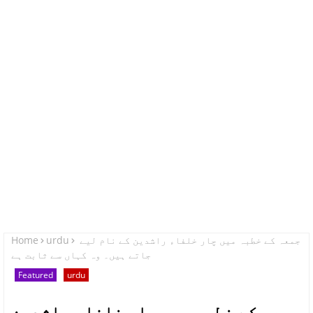
Home
urdu
جمعہ کے خطبہ میں چار خلفاء راشدین کے نام لیے
جاتے ہیں۔ وہ کہاں سے ثابت ہے
Featured
urdu
جمعہ کے خطبہ میں چار خلفاء راشدین