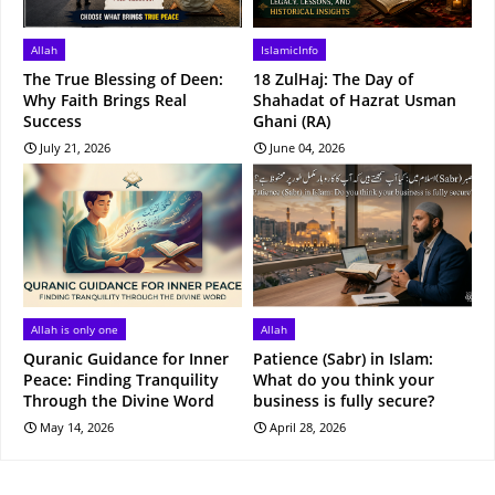
Allah
IslamicInfo
The True Blessing of Deen:
18 ZulHaj: The Day of
Why Faith Brings Real
Shahadat of Hazrat Usman
Success
Ghani (RA)
July 21, 2026
June 04, 2026
Allah is only one
Allah
Quranic Guidance for Inner
Patience (Sabr) in Islam:
Peace: Finding Tranquility
What do you think your
Through the Divine Word
business is fully secure?
May 14, 2026
April 28, 2026