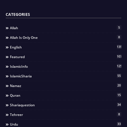
CATEGORIES
5
Allah
8
Allah Is Only One
135
English
107
Featured
125
IslamicInfo
55
IslamicSharia
20
Namaz
15
Quran
34
Shariaquestion
8
Tehreer
33
Urdu