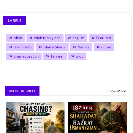
LABELS
Allah
Allah is only one
english
Featured
IslamicInfo
IslamicSharia
Namaz
quran
Shariaquestion
Tehreer
urdu
MOST VIEWED
Show More