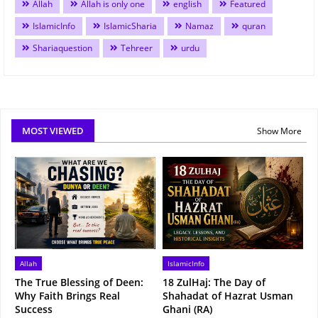
Allah
Allah is only one
english
Featured
IslamicInfo
IslamicSharia
Namaz
quran
Shariaquestion
Tehreer
urdu
MOST VIEWED
Show More
Allah
IslamicInfo
The True Blessing of Deen:
18 ZulHaj: The Day of
Why Faith Brings Real
Shahadat of Hazrat Usman
Success
Ghani (RA)