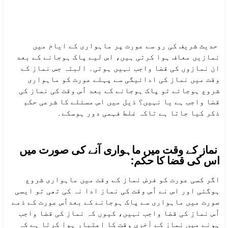
حدیث شریف کی رو سے عورت پر ماہواری کے ایام میں
نمازیں معاف ہوا کرتی ہیں، اس لیے پاک ہوجانے کے بعد
ان نمازوں کی قضا واجب نہیں ہوتی۔ البتہ جس نماز کے
وقت میں نماز کی ادائیگی سے پہلے عورت کو ماہواری
شروع ہوجائے تو پاک ہوجانے کے بعد اُس وقت کی نماز کی
قضا واجب ہے یا نہیں؟ ذیل میں اس مسئلے کا شرعی حکم
ذکر کیا جاتا ہے تاکہ غلط فہمی دور ہوسکے۔
نماز کے وقت میں ماہواری آنے کی صورت میں
اس کی قضا کا حکم:
اگر کسی عورت کو فرض نماز کے وقت میں ماہواری شروع
ہوگئی اور اس نے اُس وقت کی نماز ادا نہ کی تھی تو ایسی
صورت میں ماہواری سے پاک ہوجانے کے بعداُس عورت کے ذمے
اُس نماز کی قضا واجب نہیں، کیوں کہ نماز کی قضا واجب
ہونے میں نماز کے آخری وقت کا اعتبار ہوا کرتا ہے کہ