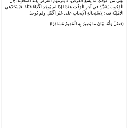
بَقِيَ من الْوَقْتِ ما يَسَعُ الْفَرْضَ: لَا يَلْزَمُهُمْ الْفَرْضُ عِنْدَ أَصْحَابِنَا؛ لِأَنَّ
الْوُجُوبَ يَتَعَيَّنُ في آخِرِ الْوَقْتِ عِنْدَنَا إذَا لم يُوجَدِ الْأَدَاءُ قَبْلَهُ، فَيَسْتَدْعِي
الْأَهْلِيَّةَ فيه؛ لِاسْتِحَالَةِ الْإِيجَابِ على غَيْرِ الْأَهْلِ ولم يُوجَدََْ.
(فَصْلٌ وَأَمَّا بَيَانُ ما يَصِيرُ بِهِ الْمُقِيمُ مُسَافِرًا)