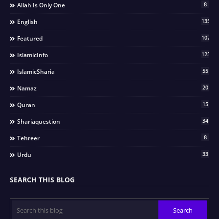
8
Allah Is Only One
135
English
107
Featured
125
IslamicInfo
55
IslamicSharia
20
Namaz
15
Quran
34
Shariaquestion
8
Tehreer
33
Urdu
SEARCH THIS BLOG