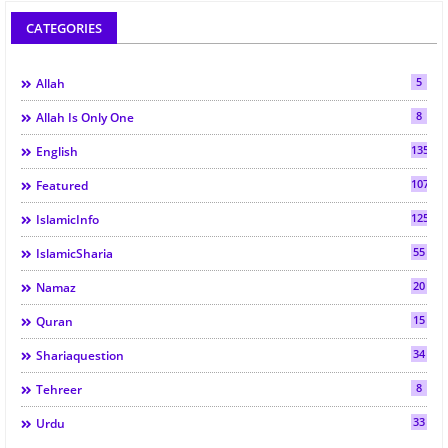
CATEGORIES
5
Allah
8
Allah Is Only One
135
English
107
Featured
125
IslamicInfo
55
IslamicSharia
20
Namaz
15
Quran
34
Shariaquestion
8
Tehreer
33
Urdu