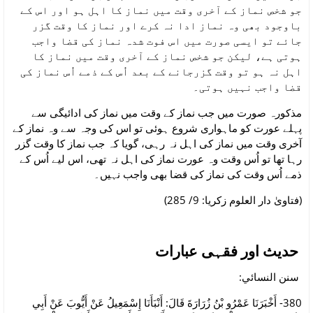
جو شخص نماز کے آخری وقت میں نماز کا اہل ہو اور اس کے
باوجود بھی وہ نماز ادا نہ کرے اور نماز کا وقت گزر
جائے تو ایسی صورت میں اس فوت شدہ نماز کی قضا واجب
ہوتی ہے، لیکن جو شخص نماز کے آخری وقت میں نماز کا
اہل نہ ہو تو وقت گزرجانے کے بعد اُس کے ذمے اُس نماز کی
قضا واجب نہیں ہوتی۔
مذکورہ صورت میں جب نماز کے وقت میں نماز کی ادائیگی سے
پہلے عورت کو ماہواری شروع ہوئی تو اس کی وجہ سے وہ نماز کے
آخری وقت میں نماز کی اہل نہ رہی، گویا کہ جب نماز کا وقت گزر
رہا تھا تو اُس وقت وہ عورت نماز کی اہل نہ تھی، اس لیے اُس کے
ذمے اُس وقت کی نماز کی قضا بھی واجب نہیں۔
(فتاویٰ دار العلوم زکریا: 9/ 285)
حدیث اور فقہی عبارات
سنن النسائي:
380- أَخْبَرَنَا عَمْرُو بْنُ زُرَارَةَ قَالَ: أَنْبَأَنَا إِسْمَعِيلُ عَنْ أَيُّوبَ عَنْ أَبِي