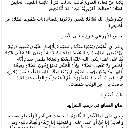
قِلَابَةَ عَنْ مُعَاذَةَ الْعَدَوِيَّةِ قَالَتْ: سَأَلَت امْرَأَةٌ عَائِشَةَ أَتَقْضِي الْحَائِضُ
الصَّلَاةَ؟ فَقَالَتْ: أَحَرُورِيَّةٌ أَنْتِ؟! قَدْ كُنَّا نَحِيضُ
عِنْدَ رَسُولِ اللهِ ﷺ فَلَا نَقْضِي وَلَا نُؤْمَرُ بِقَضَاءٍ. (بَاب سُقُوطِ الصَّلَاةِ عَن
الْحَائِضِ)
مجمع الأنهر في شرح ملتقى الأبحر:
(وَهُوَ) أَيِ الْحَيْضُ (يَمْنَعُ الصَّلَاةَ وَالصَّوْمَ)؛ لِلْإِجْمَاعِ عَلَيْهِ (وَتَقْضِيهِ دُونَهَا)
أَيْ تَقْضِي الصَّوْمَ دُونَ الصَّلَاةِ؛ لِمَا قَالَتْ عَائِشَةُ رَضِيَ اللهُ تَعَالَى عَنْهَا:
كُنَّا عَلَى عَهْدِ رَسُولِ اللهِ عَلَيْهِ الصَّلَاةُ وَالسَّلَامُ نَقْضِي صِيَامَ أَيَّامِ
الْحَيْضِ وَلَا نَقْضِي الصَّلَاةَ. وَلِأَنَّ الْحَيْضَ يَمْنَعُ وُجُوبَ الصَّلَاةِ وَصِحَّةَ
أَدَائِهَا ،وَلَا يَمْنَعُ وُجُوبَ الصَّوْمِ بَلْ يَمْنَعُ صِحَّةَ أَدَائِهِ فَقَطْ، فَنَفْسُ وُجُوبِهِ
ثَابِتٌ فَيَجِبُ الْقَضَاءُ إذَا طَهُرَتْ. ثُمَّ الْمُعْتَبَرُ آخِرُ الْوَقْتِ عِنْدَنَا فَإِذَا
حَاضَتْ فِي آخِرِ الْوَقْتِ سَقَطَتْ.
(بَابُ الْحَيْضِ)
بدائع الصنائع في ترتيب الشرائع:
ويبني على هذا الْأَصْلِ الطَّاهِرَةُ إذَا حَاضَتْ في آخِرِ الْوَقْتِ أو نَفِسَتْ،
وَالْعَاقِلُ إذَا جُنَّ أو أغمى عليه، وَالْمُسْلِمُ إذَا ارْتَدَّ -وَالْعِيَاذُ بِاللهِ- وقد